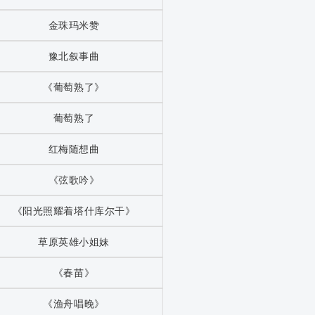
金珠玛米赞
豫北叙事曲
《葡萄熟了》
葡萄熟了
红梅随想曲
《弦歌吟》
《阳光照耀着塔什库尔干》
草原英雄小姐妹
《春苗》
《渔舟唱晚》