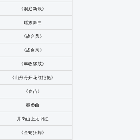
《洞庭新歌》
瑶族舞曲
《战台风》
《战台风》
《丰收锣鼓》
《山丹丹开花红艳艳》
《春苗》
秦桑曲
井岗山上太阳红
《金蛇狂舞》