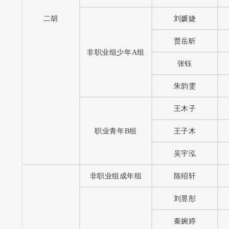
二胡
刘媛婕
贾岳昕
非职业组少年A组
张钰
朱韵雯
王木子
职业青年B组
王子木
吴宇泓
非职业组成年组
陈绍轩
刘昱彤
秦婉婷