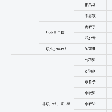
邵禹凝
宋嘉颖
庞昕宇
职业青年B组
武妙音
职业少年B组
陈雨珊
刘羽涵
苏珈娴
康馨予
李晓涵
非职业组儿童A组
李昕诺