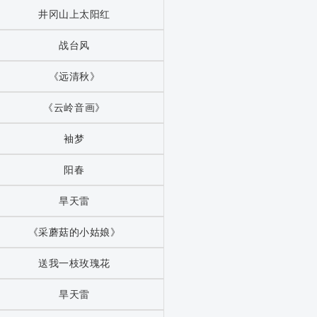
井冈山上太阳红
战台风
《远清秋》
《云岭音画》
袖梦
阳春
旱天雷
《采蘑菇的小姑娘》
送我一枝玫瑰花
旱天雷