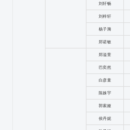
刘轩畅
刘梓轩
杨子漪
郑诺敏
郑溢萱
巴奕然
白彦童
陈姝宇
郭索娅
侯丹妮