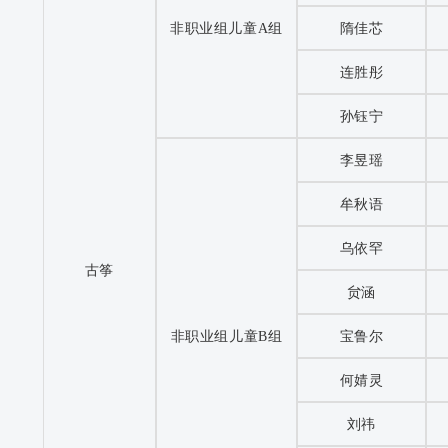
非职业组儿童A组
隋佳芯
连胜彤
孙钰宁
李昱瑶
牟秋语
乌依罕
古筝
贠涵
非职业组儿童B组
宝鲁尔
何婧灵
刘祎